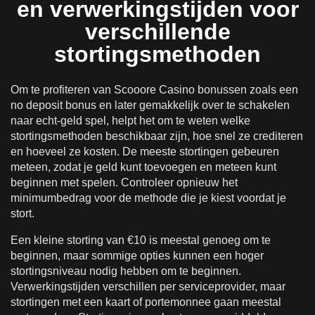
en verwerkingstijden voor
verschillende
stortingsmethoden
Om te profiteren van Scooore Casino bonussen zoals een
no deposit bonus en later gemakkelijk over te schakelen
naar echt-geld spel, helpt het om te weten welke
stortingsmethoden beschikbaar zijn, hoe snel ze crediteren
en hoeveel ze kosten. De meeste stortingen gebeuren
meteen, zodat je geld kunt toevoegen en meteen kunt
beginnen met spelen. Controleer opnieuw het
minimumbedrag voor de methode die je kiest voordat je
stort.
Een kleine storting van €10 is meestal genoeg om te
beginnen, maar sommige opties kunnen een hoger
stortingsniveau nodig hebben om te beginnen.
Verwerkingstijden verschillen per serviceprovider, maar
stortingen met een kaart of portemonnee gaan meestal