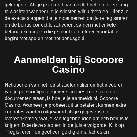
gekoppeld. Als je je correct aanmeldt, hoef je niet zo lang
te wachten wanneer je je winsten wilt uitbetalen. Hier zijn
de exacte stappen die je moet nemen om je te registreren
en de bonus correct te activeren, samen met enkele
belangrijke dingen die je moet controleren voordat je
begint met spelen met het bonusgeld.
Aanmelden bij Scooore
Casino
Het openen van het registratieformulier en het invoeren
van je persoonlijke gegevens precies zoals ze op je
documenten staan, is hoe je je aanmeldt bij Scooore
Casino. Wanneer je probeert uit te betalen, kunnen extra
controles worden uitgevoerd als je gegevens niet
overeenkomen, wat je kan tegenhouden om een bonus te
krijgen. Doe deze stappen in de juiste volgorde: Klik op
"Registreren" en geef een geldig e-mailadres en