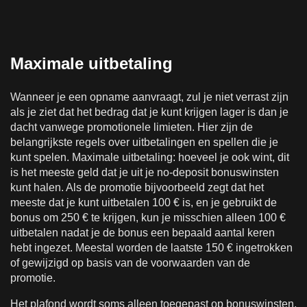
Maximale uitbetaling
Wanneer je een opname aanvraagt, zul je niet verrast zijn
als je ziet dat het bedrag dat je kunt krijgen lager is dan je
dacht vanwege promotionele limieten. Hier zijn de
belangrijkste regels over uitbetalingen en spellen die je
kunt spelen. Maximale uitbetaling: hoeveel je ook wint, dit
is het meeste geld dat je uit je no-deposit bonuswinsten
kunt halen. Als de promotie bijvoorbeeld zegt dat het
meeste dat je kunt uitbetalen 100 € is, en je gebruikt de
bonus om 250 € te krijgen, kun je misschien alleen 100 €
uitbetalen nadat je de bonus een bepaald aantal keren
hebt ingezet. Meestal worden de laatste 150 € ingetrokken
of gewijzigd op basis van de voorwaarden van de
promotie.
Het plafond wordt soms alleen toegepast op bonuswinsten,