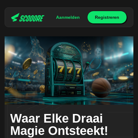
Aanmelden
Registreren
Waar Elke Draai
Magie Ontsteekt!