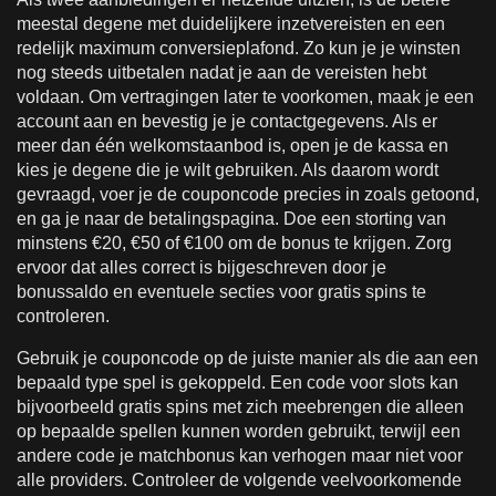
meestal degene met duidelijkere inzetvereisten en een
redelijk maximum conversieplafond. Zo kun je je winsten
nog steeds uitbetalen nadat je aan de vereisten hebt
voldaan. Om vertragingen later te voorkomen, maak je een
account aan en bevestig je je contactgegevens. Als er
meer dan één welkomstaanbod is, open je de kassa en
kies je degene die je wilt gebruiken. Als daarom wordt
gevraagd, voer je de couponcode precies in zoals getoond,
en ga je naar de betalingspagina. Doe een storting van
minstens €20, €50 of €100 om de bonus te krijgen. Zorg
ervoor dat alles correct is bijgeschreven door je
bonussaldo en eventuele secties voor gratis spins te
controleren.
Gebruik je couponcode op de juiste manier als die aan een
bepaald type spel is gekoppeld. Een code voor slots kan
bijvoorbeeld gratis spins met zich meebrengen die alleen
op bepaalde spellen kunnen worden gebruikt, terwijl een
andere code je matchbonus kan verhogen maar niet voor
alle providers. Controleer de volgende veelvoorkomende