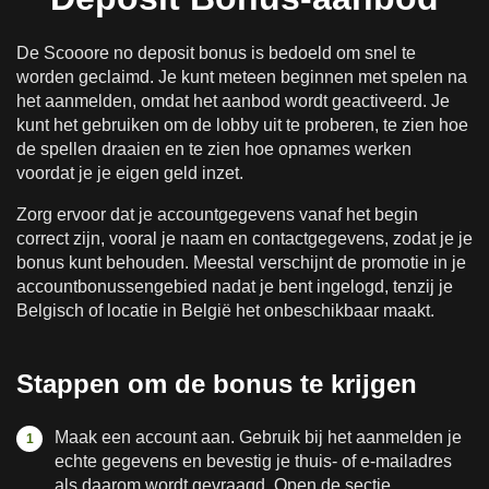
De Scooore no deposit bonus is bedoeld om snel te
worden geclaimd. Je kunt meteen beginnen met spelen na
het aanmelden, omdat het aanbod wordt geactiveerd. Je
kunt het gebruiken om de lobby uit te proberen, te zien hoe
de spellen draaien en te zien hoe opnames werken
voordat je je eigen geld inzet.
Zorg ervoor dat je accountgegevens vanaf het begin
correct zijn, vooral je naam en contactgegevens, zodat je je
bonus kunt behouden. Meestal verschijnt de promotie in je
accountbonussengebied nadat je bent ingelogd, tenzij je
Belgisch of locatie in België het onbeschikbaar maakt.
Stappen om de bonus te krijgen
Maak een account aan. Gebruik bij het aanmelden je
echte gegevens en bevestig je thuis- of e-mailadres
als daarom wordt gevraagd. Open de sectie