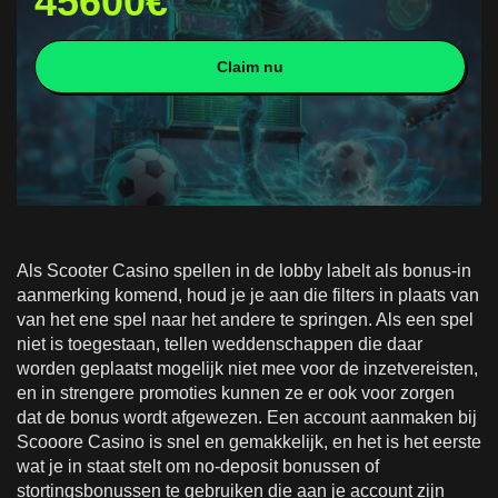
45600€
Claim nu
Als Scooter Casino spellen in de lobby labelt als bonus-in
aanmerking komend, houd je je aan die filters in plaats van
van het ene spel naar het andere te springen. Als een spel
niet is toegestaan, tellen weddenschappen die daar
worden geplaatst mogelijk niet mee voor de inzetvereisten,
en in strengere promoties kunnen ze er ook voor zorgen
dat de bonus wordt afgewezen. Een account aanmaken bij
Scooore Casino is snel en gemakkelijk, en het is het eerste
wat je in staat stelt om no-deposit bonussen of
stortingsbonussen te gebruiken die aan je account zijn