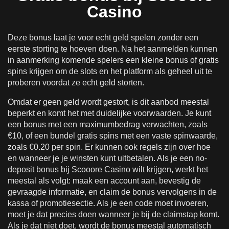
Casino
Deze bonus laat je voor echt geld spelen zonder een
eerste storting te hoeven doen. Na het aanmelden kunnen
in aanmerking komende spelers een kleine bonus of gratis
spins krijgen om de slots en het platform als geheel uit te
proberen voordat ze echt geld storten.
Omdat er geen geld wordt gestort, is dit aanbod meestal
beperkt en komt het met duidelijke voorwaarden. Je kunt
een bonus met een maximumbedrag verwachten, zoals
€10, of een bundel gratis spins met een vaste spinwaarde,
zoals €0.20 per spin. Er kunnen ook regels zijn over hoe
en wanneer je je winsten kunt uitbetalen. Als je een no-
deposit bonus bij Scooore Casino wilt krijgen, werkt het
meestal als volgt: maak een account aan, bevestig de
gevraagde informatie, en claim de bonus vervolgens in de
kassa of promotiesectie. Als je een code moet invoeren,
moet je dat precies doen wanneer je bij de claimstap komt.
Als je dat niet doet, wordt de bonus meestal automatisch