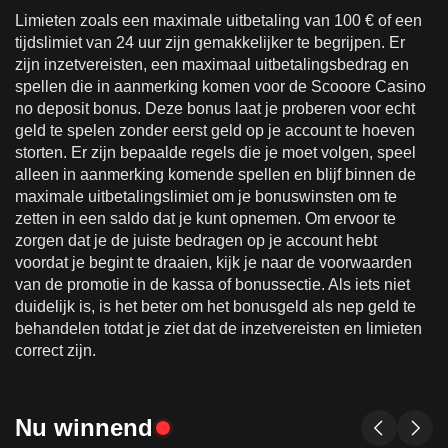
Limieten zoals een maximale uitbetaling van 100 € of een
tijdslimiet van 24 uur zijn gemakkelijker te begrijpen. Er
zijn inzetvereisten, een maximaal uitbetalingsbedrag en
spellen die in aanmerking komen voor de Scooore Casino
no deposit bonus. Deze bonus laat je proberen voor echt
geld te spelen zonder eerst geld op je account te hoeven
storten. Er zijn bepaalde regels die je moet volgen, speel
alleen in aanmerking komende spellen en blijf binnen de
maximale uitbetalingslimiet om je bonuswinsten om te
zetten in een saldo dat je kunt opnemen. Om ervoor te
zorgen dat je de juiste bedragen op je account hebt
voordat je begint te draaien, kijk je naar de voorwaarden
van de promotie in de kassa of bonussectie. Als iets niet
duidelijk is, is het beter om het bonusgeld als nep geld te
behandelen totdat je ziet dat de inzetvereisten en limieten
correct zijn.
Nu winnend