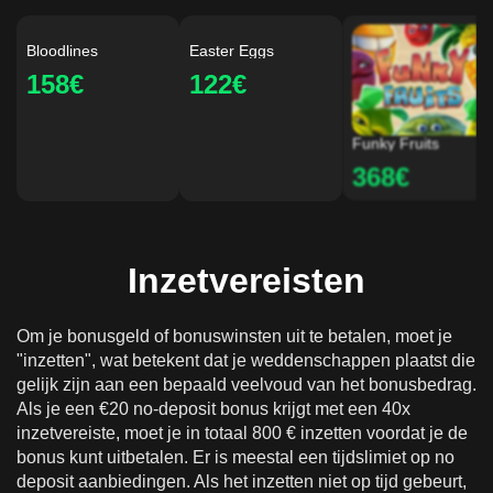
Bloodlines
Easter Eggs
Funky Fruits
158€
122€
368€
Inzetvereisten
Om je bonusgeld of bonuswinsten uit te betalen, moet je
"inzetten", wat betekent dat je weddenschappen plaatst die
gelijk zijn aan een bepaald veelvoud van het bonusbedrag.
Als je een €20 no-deposit bonus krijgt met een 40x
inzetvereiste, moet je in totaal 800 € inzetten voordat je de
bonus kunt uitbetalen. Er is meestal een tijdslimiet op no
deposit aanbiedingen. Als het inzetten niet op tijd gebeurt,