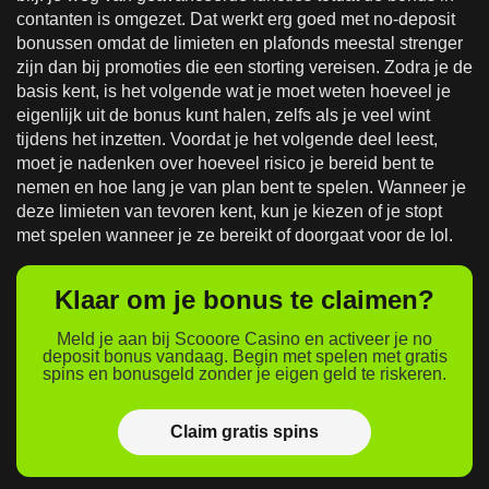
contanten is omgezet. Dat werkt erg goed met no-deposit
bonussen omdat de limieten en plafonds meestal strenger
zijn dan bij promoties die een storting vereisen. Zodra je de
basis kent, is het volgende wat je moet weten hoeveel je
eigenlijk uit de bonus kunt halen, zelfs als je veel wint
tijdens het inzetten. Voordat je het volgende deel leest,
moet je nadenken over hoeveel risico je bereid bent te
nemen en hoe lang je van plan bent te spelen. Wanneer je
deze limieten van tevoren kent, kun je kiezen of je stopt
met spelen wanneer je ze bereikt of doorgaat voor de lol.
Klaar om je bonus te claimen?
Meld je aan bij Scooore Casino en activeer je no
deposit bonus vandaag. Begin met spelen met gratis
spins en bonusgeld zonder je eigen geld te riskeren.
Claim gratis spins